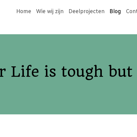
Home
Wie wij zijn
Deelprojecten
Blog
Con
r Life is tough but