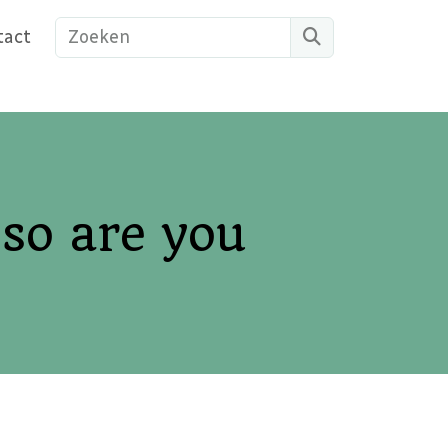
Search
tact
 so are you