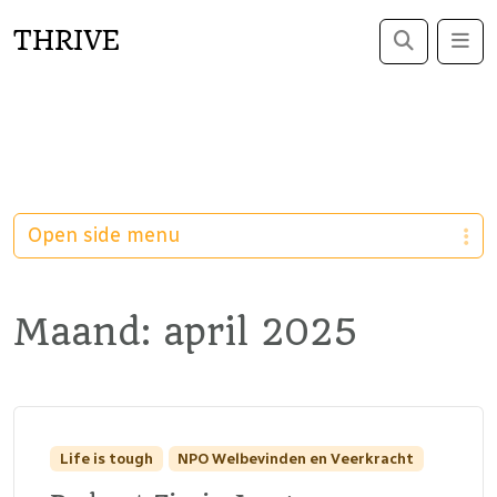
THRIVE
Search
Me
Open side menu
Maand:
april 2025
Life is tough
NPO Welbevinden en Veerkracht