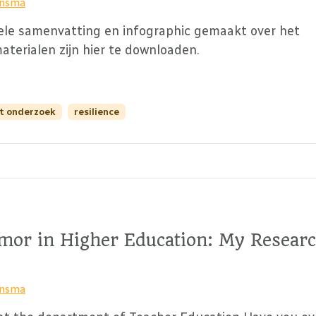
insma
suele samenvatting en infographic gemaakt over het
terialen zijn hier te downloaden.
ht onderzoek
resilience
umor in Higher Education: My Resear
insma