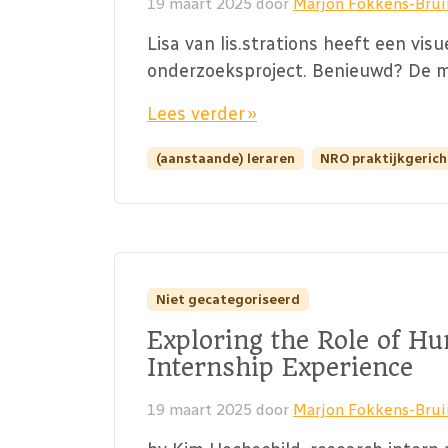
19 maart 2025
door
Marjon Fokkens-Bru
Lisa van lis.strations heeft een vi
onderzoeksproject. Benieuwd? De ma
Lees verder »
(aanstaande) leraren
NRO praktijkgeric
Niet gecategoriseerd
Exploring the Role of H
Internship Experience
19 maart 2025
door
Marjon Fokkens-Bru