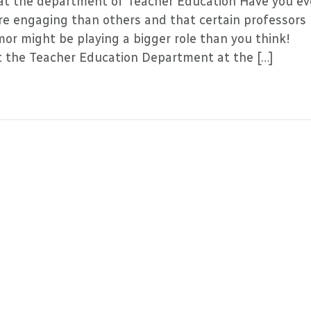
 at the department of Teacher Education Have you ev
re engaging than others and that certain professors
or might be playing a bigger role than you think!
t the Teacher Education Department at the […]