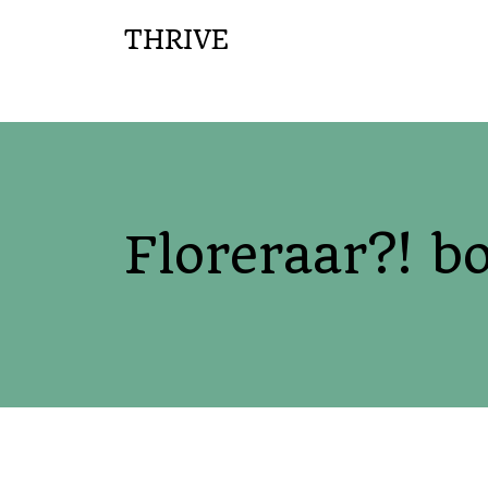
THRIVE
Floreraar?! b