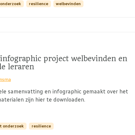
 onderzoek
resilience
welbevinden
infographic project welbevinden en
de leraren
insma
suele samenvatting en infographic gemaakt over het
terialen zijn hier te downloaden.
ht onderzoek
resilience